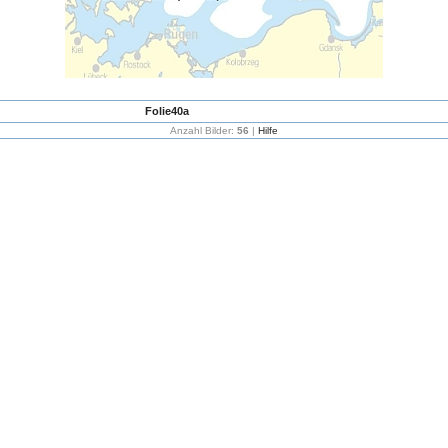
Folie40a
Anzahl Bilder:
56
|
Hilfe