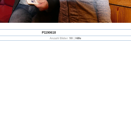
P1190618
Anzahl Bilder:
98
|
Hilfe